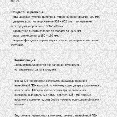
по RAL
Стандартные размеры.
стандартная глубина (ширина внутренней перегородки) -900 мм.
дверное полотно укороченное 902 х 602 мм. внутренние
перегородки укороченные 900х1200 мм.
габаритная высота изделия по фасаду до 2000 мм.
расстояние до пола 150 – 180 мм.
ширина фасадных перегородок согласно размерам помещения
заказчика
Комплектация
Двери изготавливаются без запорной фурнитуры,
устанавливаются только ручки.
Фасадные перегородки включают: фасадные панели с
нанесённой ПВХ кромкой по нижнему краю, дверь укороченная с
нанесённой ПВХ кромкой по периметру, неразъёмные
оцинкованные стальные петли, обвязочный и монтажные
профили в комплекте, резьбовые ножки из оцинкованной стали и
метизы.
Внутренние перегородки включают: панель с нанесённой ПВХ