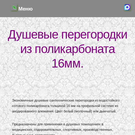
Меню
Душевые перегородки
из поликарбоната
16мм.
Экономичные душевые сантехнические перегородки из водостойкого
сотового поликарбоната толщиной 16 мм на профильной системе из
анодированного алюминия. Цвет белый (молочный) или дымчатый.
Предназначены для применения в душевых помещениях в
медицинских, оздоровительных, спортивных, производственных,