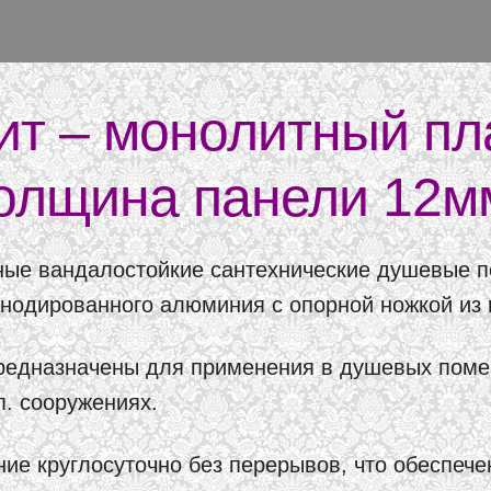
ит – монолитный пла
олщина панели 12м
ые вандалостойкие сантехнические душевые п
анодированного алюминия с опорной ножкой из
едназначены для применения в душевых помещ
п. сооружениях.
е круглосуточно без перерывов, что обеспеч